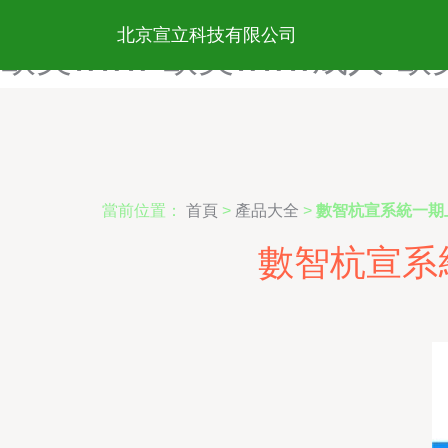
欧美BT日韩-欧美gay69-欧
北京宣立科技有限公司
欧美www-欧美www成人-欧
當前位置：
首頁
>
產品大全
>
數智杭宣系統一期
數智杭宣系