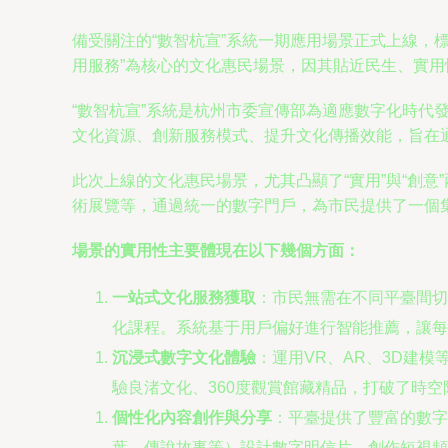
備受關注的“數智杭宣”系統一期應用場景正式上線，
用服務”為核心的文化惠民場景，因其貼近民生、實
“數智杭宣”系統是杭州市委宣傳部為適應數字化時
文化資源、創新服務模式、提升文化傳播效能，旨在
此次上線的文化惠民場景，尤其凸顯了“實用”與“創
術展覽等，通過統一的數字門戶，為市民提供了一個
場景的實用性主要體現在以下幾個方面：
一站式文化服務獲取
：市民無需在不同平臺間切
化課程。系統基于用戶偏好進行智能推薦，讓每
沉浸式數字文化體驗
：運用VR、AR、3D建
驗良渚文化、360度觀賞館藏精品，打破了時空
個性化內容創作與分享
：平臺提供了豐富的數字
葉、傳說故事等）設計數字明信片、創作短視頻