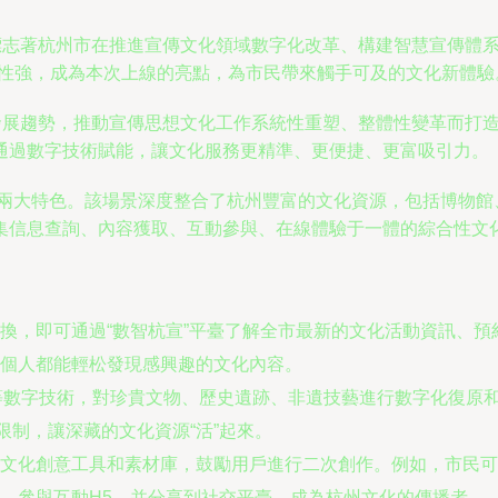
標志著杭州市在推進宣傳文化領域數字化改革、構建智慧宣傳體
用性強，成為本次上線的亮點，為市民帶來觸手可及的文化新體驗
代發展趨勢，推動宣傳思想文化工作系統性重塑、整體性變革而打
通過數字技術賦能，讓文化服務更精準、更便捷、更富吸引力。
意”兩大特色。該場景深度整合了杭州豐富的文化資源，包括博物
集信息查詢、內容獲取、互動參與、在線體驗于一體的綜合性文
換，即可通過“數智杭宣”平臺了解全市最新的文化活動資訊、
個人都能輕松發現感興趣的文化內容。
模等數字技術，對珍貴文物、歷史遺跡、非遺技藝進行數字化復原和
限制，讓深藏的文化資源“活”起來。
文化創意工具和素材庫，鼓勵用戶進行二次創作。例如，市民可
、參與互動H5，并分享到社交平臺，成為杭州文化的傳播者。