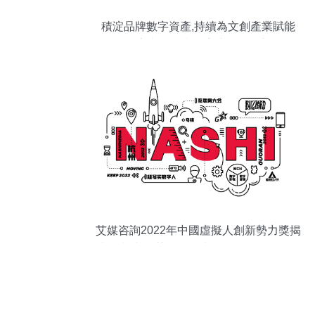
積淀品牌數字資產,持續為文創產業賦能
——數字文化創意內容應用服務新路徑
艾媒咨詢2022年中國虛擬人創新勢力獎揭
曉 納視文化榮獲最佳虛擬人全棧運維服務
商大獎