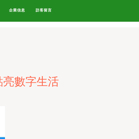
综合-欧美v网址-欧美v亚洲v-
企業信息
訪客留言
點亮數字生活