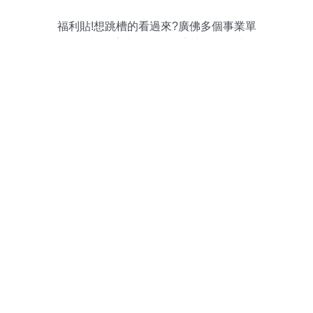
福利貼!想跳槽的看過來?廣佛多個事業單
位招人啦!數字文化創意內容應用服務崗位
火熱來襲