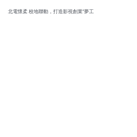
北電懷柔 校地聯動，打造影視創業“夢工
廠”